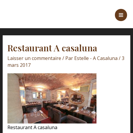
Aller
Navigation
Mai
au
des
Men
contenu
articles
Restaurant A casaluna
Laisser un commentaire
/ Par
Estelle - A Casaluna
/
3
mars 2017
Restaurant A casaluna