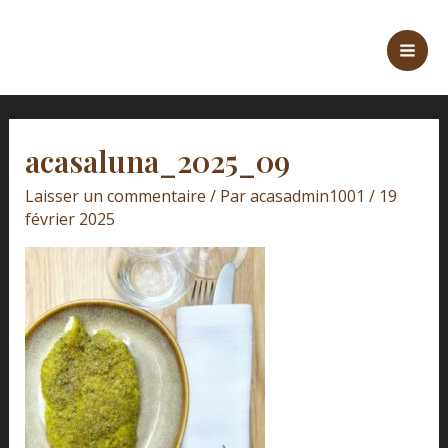
Aller
Mai
au
Men
contenu
acasaluna_2025_09
Laisser un commentaire
/ Par
acasadmin1001
/
19
février 2025