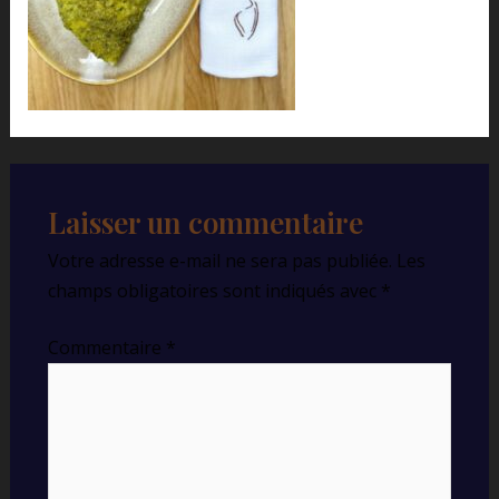
Laisser un commentaire
Votre adresse e-mail ne sera pas publiée.
Les
champs obligatoires sont indiqués avec
*
Commentaire
*