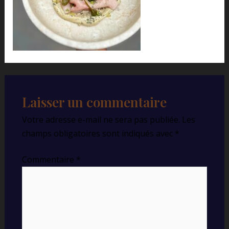
Laisser un commentaire
Votre adresse e-mail ne sera pas publiée.
Les
champs obligatoires sont indiqués avec
*
Commentaire
*