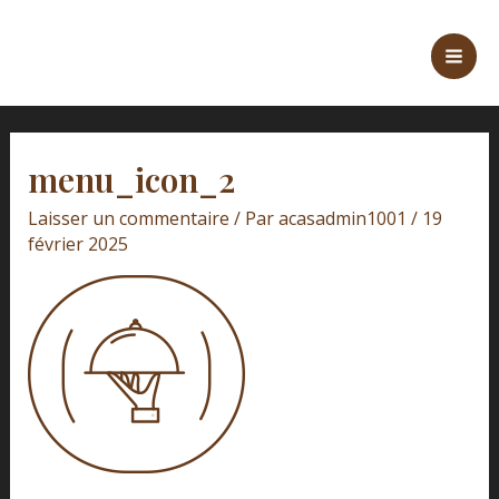
Aller
Mai
au
Men
contenu
menu_icon_2
Laisser un commentaire
/ Par
acasadmin1001
/
19
février 2025