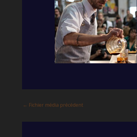
←
Fichier média précédent