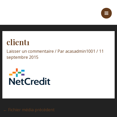
Aller
Navigation
Mai
au
des
Men
contenu
articles
client1
Laisser un commentaire
/ Par
acasadmin1001
/
11
septembre 2015
←
Fichier média précédent