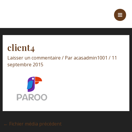
Aller
Navigation
Mai
au
des
Men
contenu
articles
client4
Laisser un commentaire
/ Par
acasadmin1001
/
11
septembre 2015
←
Fichier média précédent