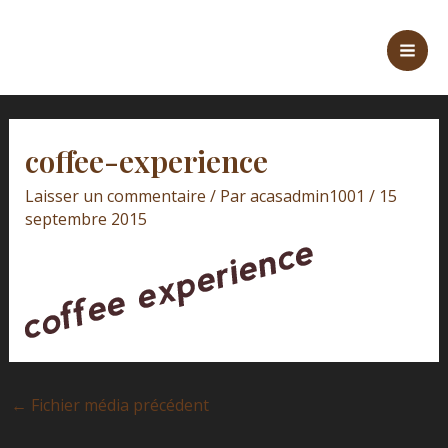
Aller
Navigation
Mai
au
des
Men
contenu
articles
coffee-experience
Laisser un commentaire
/ Par
acasadmin1001
/
15
septembre 2015
←
Fichier média précédent