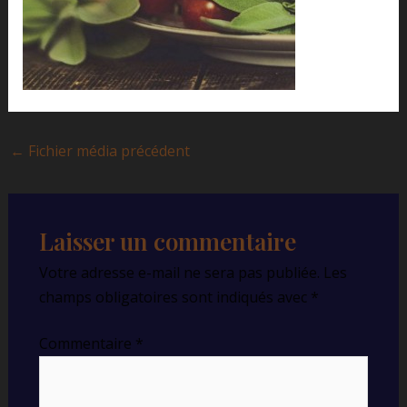
←
Fichier média précédent
Laisser un commentaire
Votre adresse e-mail ne sera pas publiée.
Les
champs obligatoires sont indiqués avec
*
Commentaire
*