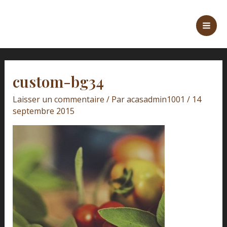
Aller
Navigation
Mai
au
des
Men
contenu
articles
custom-bg34
Laisser un commentaire
/ Par
acasadmin1001
/
14
septembre 2015