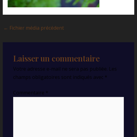
←
Fichier média précédent
Laisser un commentaire
Votre adresse e-mail ne sera pas publiée.
Les
champs obligatoires sont indiqués avec
*
Commentaire
*