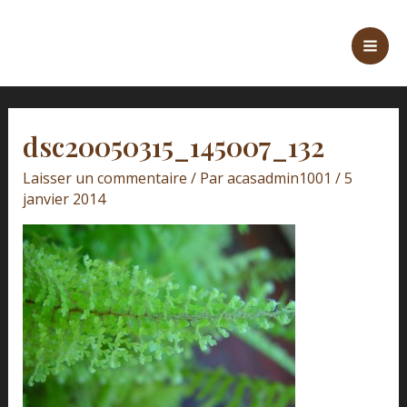
Aller
Navigation
Mai
au
des
Men
contenu
articles
dsc20050315_145007_132
Laisser un commentaire
/ Par
acasadmin1001
/
5
janvier 2014