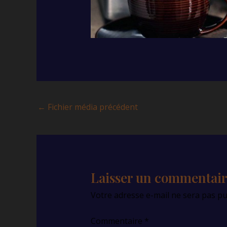
←
Fichier média précédent
Laisser un commentai
Votre adresse e-mail ne sera pas pu
Commentaire
*