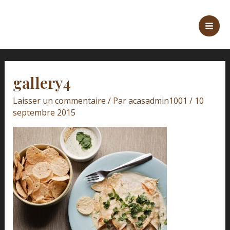
Aller
Navigation
Mai
au
des
Men
contenu
articles
gallery4
Laisser un commentaire
/ Par
acasadmin1001
/
10
septembre 2015