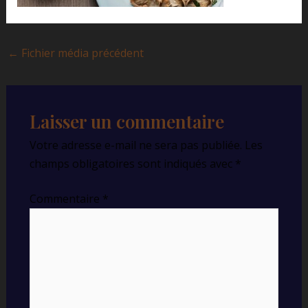
←
Fichier média précédent
Laisser un commentaire
Votre adresse e-mail ne sera pas publiée.
Les
champs obligatoires sont indiqués avec
*
Commentaire
*