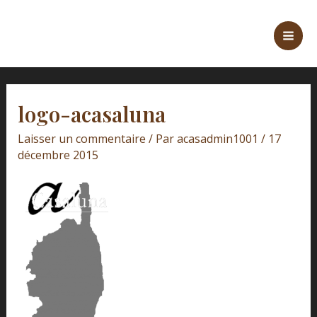
Aller
Navigation
Mai
au
des
Men
contenu
articles
logo-acasaluna
Laisser un commentaire
/ Par
acasadmin1001
/
17
décembre 2015