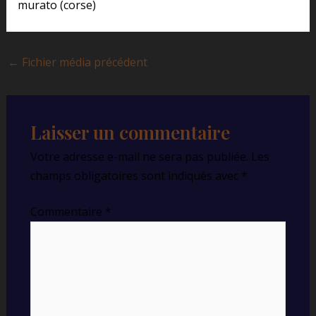
murato (corse)
←
Fichier média précédent
Laisser un commentaire
Votre adresse e-mail ne sera pas publiée.
Les
champs obligatoires sont indiqués avec
*
Commentaire
*