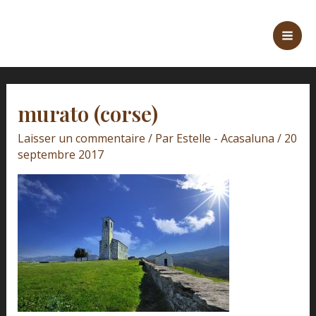
Aller
Navigation
Mai
au
des
Men
contenu
articles
murato (corse)
Laisser un commentaire
/ Par
Estelle - Acasaluna
/
20
septembre 2017