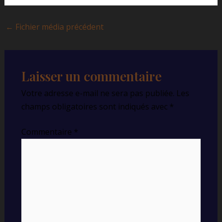
←
Fichier média précédent
Laisser un commentaire
Votre adresse e-mail ne sera pas publiée.
Les
champs obligatoires sont indiqués avec
*
Commentaire
*