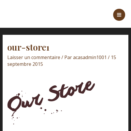
Aller
Navigation
Mai
au
des
Men
contenu
articles
our-store1
Laisser un commentaire
/ Par
acasadmin1001
/
15
septembre 2015