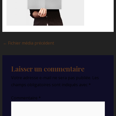
←
Fichier média précédent
Laisser un commentaire
Votre adresse e-mail ne sera pas publiée.
Les
champs obligatoires sont indiqués avec
*
Commentaire
*