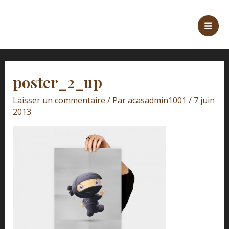
Aller
Navigation
Mai
au
des
Men
contenu
articles
poster_2_up
Laisser un commentaire
/ Par
acasadmin1001
/
7 juin
2013