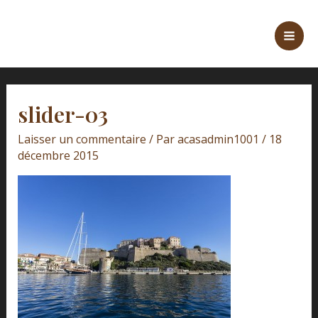
Aller
Navigation
Mai
au
des
Men
contenu
articles
slider-03
Laisser un commentaire
/ Par
acasadmin1001
/
18
décembre 2015