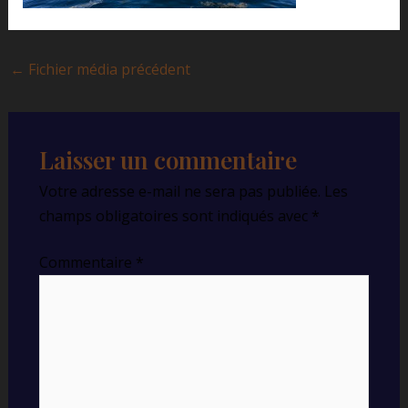
←
Fichier média précédent
Laisser un commentaire
Votre adresse e-mail ne sera pas publiée.
Les
champs obligatoires sont indiqués avec
*
Commentaire
*