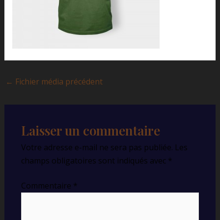
←
Fichier média précédent
Laisser un commentaire
Votre adresse e-mail ne sera pas publiée.
Les
champs obligatoires sont indiqués avec
*
Commentaire
*