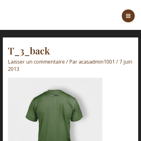
Aller
Navigation
Mai
au
des
Men
contenu
articles
T_3_back
Laisser un commentaire
/ Par
acasadmin1001
/
7 juin
2013